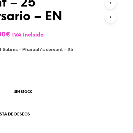
t – 25
P
R
sario – EN
O
D
U
C
El
00
€
IVA Incluido
T
O
cio
precio
S
 Sobres – Pharaoh´s servant – 25
inal
actual
E
N
:
es:
E
L
00€.
80,00€.
C
A
R
SIN STOCK
R
I
T
O
ISTA DE DESEOS
.