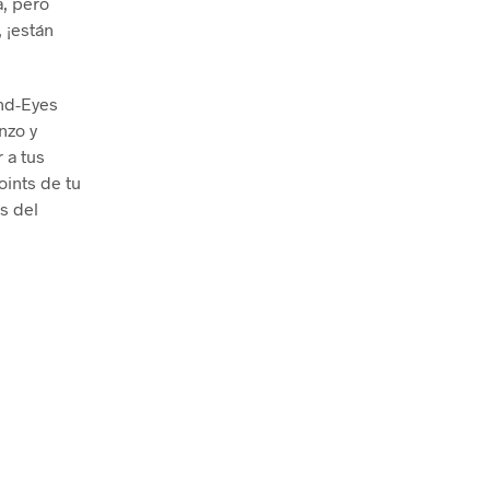
, pero
, ¡están
and-Eyes
nzo y
 a tus
oints de tu
s del