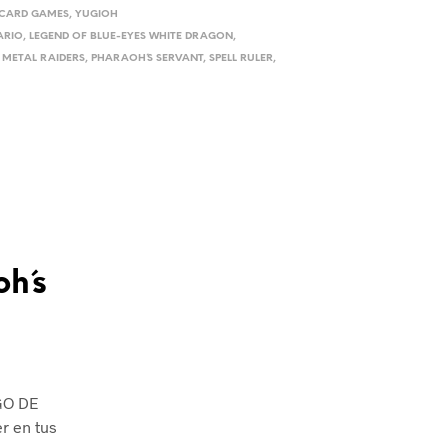
 CARD GAMES
,
YUGIOH
ARIO
,
LEGEND OF BLUE-EYES WHITE DRAGON
,
,
METAL RAIDERS
,
PHARAOH´S SERVANT
,
SPELL RULER
,
h´s
EGO DE
r en tus