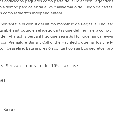
s codiciados paquetes como parte de la Colección Legendaria
o a tiempo para celebrar el 25.º aniversario del juego de cartas
s como refuerzos independientes!
 Servant fue el debut del último monstruo de Pegasus, Thous
 también introdujo en el juego cartas que definen la era como Ji
rder. Pharaoh’s Servant hizo que sea más fácil que nunca revivir
con Premature Burial y Call of the Haunted o quemar los Life P
on Ceasefire. Esta impresión contará con ambos secretos raro
's Servant consta de 105 cartas:
nes
s
r Raras