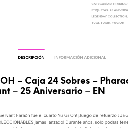
CATEGORÍAS:
TRADING
ETIQUETAS:
25 ANIVERS
LEGENDAY COLLECTION
YUGI
,
YUGIH
,
YUGIOH
DESCRIPCIÓN
INFORMACIÓN ADICIONAL
OH – Caja 24 Sobres – Pharao
nt – 25 Aniversario – EN
Servant Faraón fue el cuarto Yu-Gi-Oh! ¡Juego de refuerzo JU
LECCIONABLES jamás lanzado! Durante años, solo podías tene