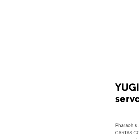
YUGI
serva
Pharaoh’s 
CARTAS CO