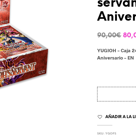
servan
Aniver
El
90,00
€
80,
pre
YUGIOH – Caja 24
orig
Aniversario – EN
era
90,
AÑADIR A LA L
SKU:
YGOFS