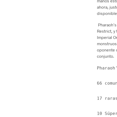
manos esto
ahora, just
disponible
Pharaoh’s
Restrict, y
Imperial O
monstruos 
oponente c
conjunto.
Pharaoh
66 comu
17 rara
10 Súpe