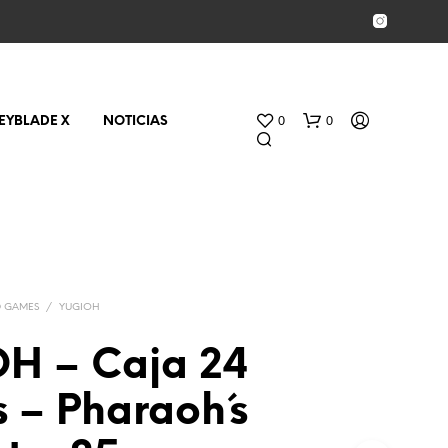
0
0
EYBLADE X
NOTICIAS
D GAMES
/
YUGIOH
H – Caja 24
N
O
 – Pharaoh´s
H
A
Y