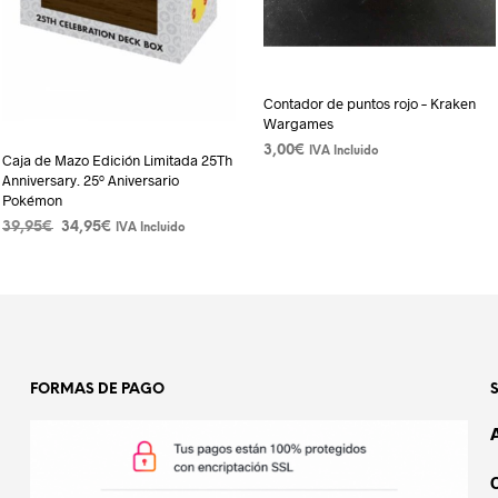
Contador de puntos rojo – Kraken
Wargames
3,00
€
IVA Incluido
Caja de Mazo Edición Limitada 25Th
Anniversary. 25º Aniversario
AÑADIR AL CARRITO
Pokémon
El
El
39,95
€
34,95
€
IVA Incluido
precio
precio
AÑADIR AL CARRITO
original
actual
era:
es:
39,95€.
34,95€.
FORMAS DE PAGO