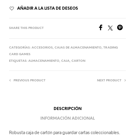
T
AÑADIR A LA LISTA DE DESEOS
E
R
N
SHARE THIS PRODUCT
A
T
CATEGORÍAS:
ACCESORIOS
,
CAJAS DE ALMACENAMIENTO
,
TRADING
I
CARD GAMES
V
ETIQUETAS:
ALMACENAMIENTO
,
CAJA
,
CARTON
E
:
PREVIOUS PRODUCT
NEXT PRODUCT
DESCRIPCIÓN
INFORMACIÓN ADICIONAL
Robusta caja de cartón para guardar cartas coleccionables.