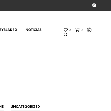
0
0
EYBLADE X
NOTICIAS
N
O
H
A
ME
UNCATEGORIZED
Y