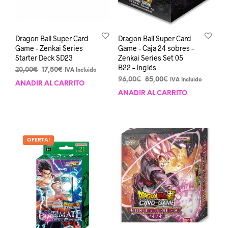
Dragon Ball Super Card
Dragon Ball Super Card
Game – Zenkai Series
Game – Caja 24 sobres –
Starter Deck SD23
Zenkai Series Set 05
B22 – Inglés
El
El
20,00
€
17,50
€
IVA Incluido
precio
precio
El
El
96,00
€
85,00
€
IVA Incluido
AÑADIR AL CARRITO
original
actual
precio
precio
AÑADIR AL CARRITO
era:
es:
original
actual
20,00€.
17,50€.
era:
es:
96,00€.
85,00€.
OFERTA!