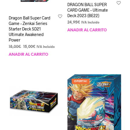
DRAGON BALL SUPER
CARD GAME – Ultimate
Deck 2023 (BE22)
Dragon Ball Super Card
24,95
€
Game – Zenkai Series
IVA Incluido
Starter Deck SD21
AÑADIR AL CARRITO
Ultimate Awakened
Power
El
El
18,00
€
15,00
€
IVA Incluido
precio
precio
AÑADIR AL CARRITO
original
actual
era:
es:
18,00€.
15,00€.
OFERTA!